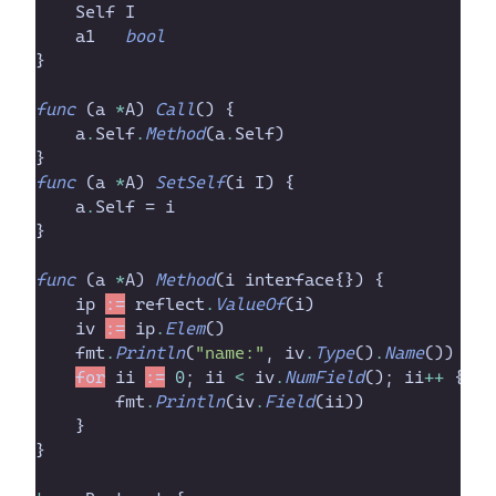
Self
I
a1
bool
}
func
(
a
*
A
)
Call
(
)
{
a
.
Self
.
Method
(
a
.
Self
)
}
func
(
a
*
A
)
SetSelf
(
i
I
)
{
a
.
Self
 = 
i
}
func
(
a
*
A
)
Method
(
i
interface
{
}
)
{
ip
:=
reflect
.
ValueOf
(
i
)
iv
:=
ip
.
Elem
(
)
fmt
.
Println
(
"
name:
"
,
iv
.
Type
(
)
.
Name
(
)
)
for
ii
:=
0
; 
ii
<
iv
.
NumField
(
)
; 
ii
+
+
{
fmt
.
Println
(
iv
.
Field
(
ii
)
)
}
}