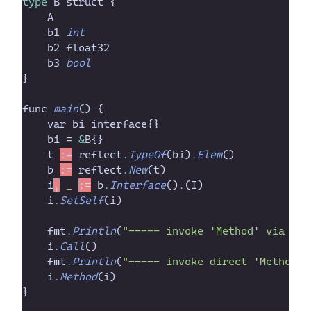
type
B
struct
{
A
b1
int
b2
float32
b3
bool
}
func
main
(
)
{
var
bi
interface
{
}
bi
 = 
&
B
{
}
t
:=
reflect
.
TypeOf
(
bi
)
.
Elem
(
)
b
:=
reflect
.
New
(
t
)
i
,
_
:=
b
.
Interface
(
)
.
(
I
)
i
.
SetSelf
(
i
)
fmt
.
Println
(
"
----- invoke 'Method' via 'Ca
i
.
Call
(
)
fmt
.
Println
(
"
----- invoke direct 'Method'.
i
.
Method
(
i
)
}