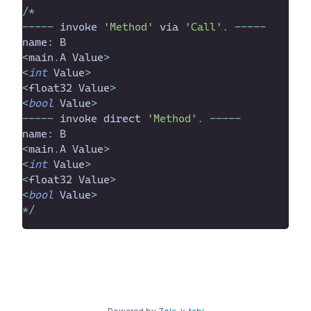
/
*
-
-
-
-
-
invoke
'
Method
'
via
'
Call
'
.
-
-
-
-
-
name
:
B
<
main
.
A
Value
>
<
int
Value
>
<
float32
Value
>
<
bool
Value
>
-
-
-
-
-
invoke
direct
'
Method
'
.
-
-
-
-
-
name
:
B
<
main
.
A
Value
>
<
int
Value
>
<
float32
Value
>
<
bool
Value
>
*
/