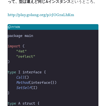
って、型は違えど同じAインスタンス
というところ。
http://play.golang.org/p/cJOGzaLhKm
package
main
import
(
"
fmt
"
"
reflect
"
)
type
I
interface
{
Call
(
)
Method
(
interface
{
}
)
SetSelf
(
I
)
}
type
A
struct
{