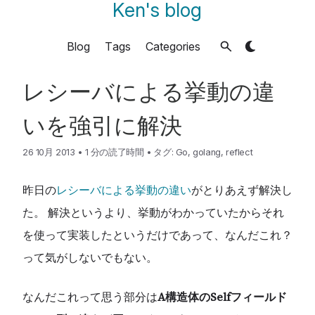
Ken's blog
Blog
Tags
Categories
レシーバによる挙動の違
いを強引に解決
26 10月 2013
•
1 分の読了時間
•
タグ:
Go
,
golang
,
reflect
昨日の
レシーバによる挙動の違い
がとりあえず解決し
た。 解決というより、挙動がわかっていたからそれ
を使って実装したというだけであって、なんだこれ？
って気がしないでもない。
なんだこれって思う部分は
A構造体のSelfフィールド