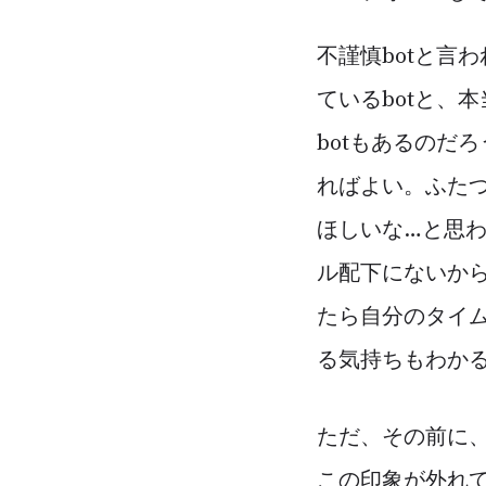
不謹慎botと言
ているbotと、
botもあるのだ
ればよい。ふたつ
ほしいな…と思
ル配下にないから
たら自分のタイ
る気持ちもわか
ただ、その前に
この印象が外れ