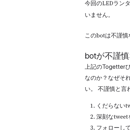
今回のLEDラン
いません。
このbotは不謹
botが不謹
上記のToget
なのか？なぜそ
い。 不謹慎と言
くだらないtw
深刻なtwe
フォローしてな