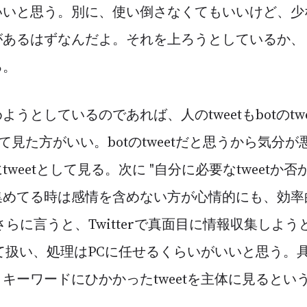
いいと思う。別に、使い倒さなくてもいいけど、少
があるはずなんだよ。それを上ろうとしているか、
る。
うとしているのであれば、人のtweetもbotのtw
" として見た方がいい。botのtweetだと思うから気
weetとして見る。次に "自分に必要なtweetか否
集めてる時は感情を含めない方が心情的にも、効率
らに言うと、Twitterで真面目に情報収集しようと
として扱い、処理はPCに任せるくらいがいいと思う。
キーワードにひかかったtweetを主体に見るとい