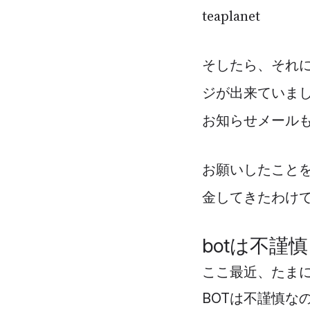
teaplanet
そしたら、それ
ジが出来ていま
お知らせメール
お願いしたこと
金してきたわけ
botは不謹
ここ最近、たまに目
BOTは不謹慎な