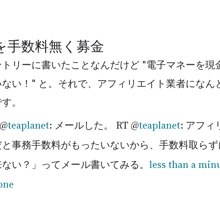
を手数料無く募金
トリーに書いたことなんだけど "電子マネーを現
ない！" と。それで、アフィリエイト業者になん
です。
 @
teaplanet
: メールした。 RT @
teaplanet
: アフ
だと事務手数料がもったいないから、手数料取らず
来ない？」ってメール書いてみる。
less than a min
one