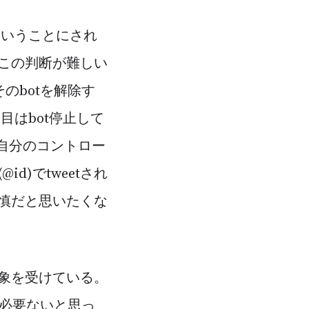
ということにされ
。この判断が難しい
のbotを解除す
はbot停止して
自分のコントロー
)でtweetされ
慎だと思いたくな
象を受けている。
る必要ないと思っ