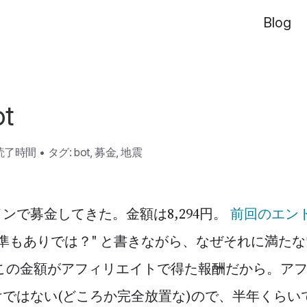
Blog
t
の読了時間
•
タグ:
bot
,
募金
,
地震
ンで募金してきた。金額は8,294円。
前回のエン
準もありでは？" と書きながら、なぜそれに満た
、この金額がアフィリエイトで得た報酬だから。ア
ではない(どころか完全放置な)ので、半年くらい