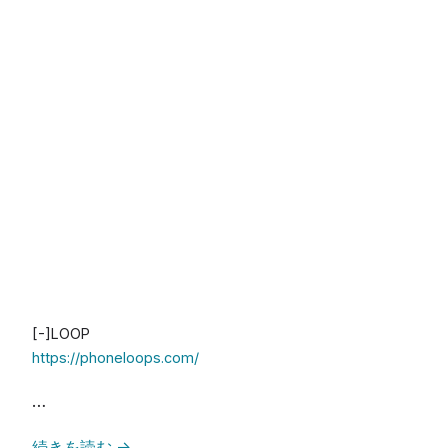
[-]LOOP
https://phoneloops.com/
…
続きを読む
→