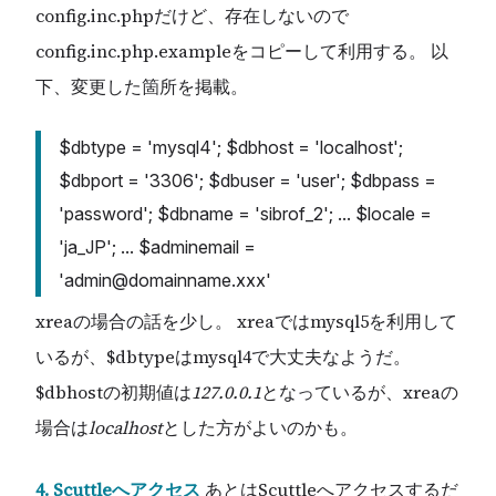
config.inc.phpだけど、存在しないので
config.inc.php.exampleをコピーして利用する。 以
下、変更した箇所を掲載。
$dbtype = 'mysql4'; $dbhost = 'localhost';
$dbport = '3306'; $dbuser = 'user'; $dbpass =
'password'; $dbname = 'sibrof_2'; ... $locale =
'ja_JP'; ... $adminemail =
'admin@domainname.xxx'
xreaの場合の話を少し。 xreaではmysql5を利用して
いるが、$dbtypeはmysql4で大丈夫なようだ。
$dbhostの初期値は
127.0.0.1
となっているが、xreaの
場合は
localhost
とした方がよいのかも。
4. Scuttleへアクセス
あとはScuttleへアクセスするだ