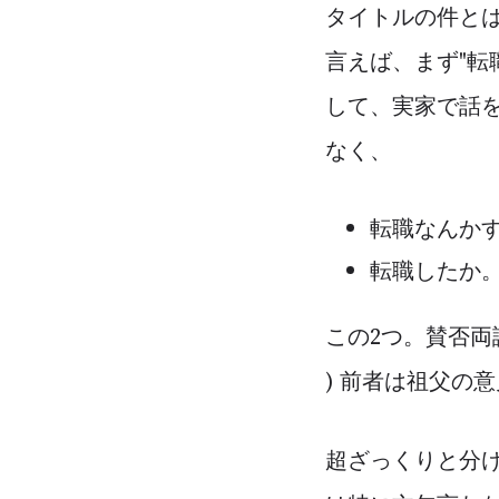
タイトルの件と
言えば、まず"転
して、実家で話を
なく、
転職なんか
転職したか
この2つ。賛否両
) 前者は祖父の
超ざっくりと分