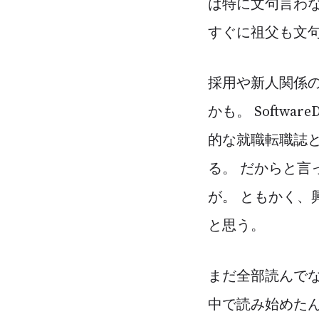
は特に文句言わな
すぐに祖父も文句
採用や新人関係
かも。 Softw
的な就職転職誌
る。 だからと
が。 ともかく、
と思う。
まだ全部読んで
中で読み始めたん