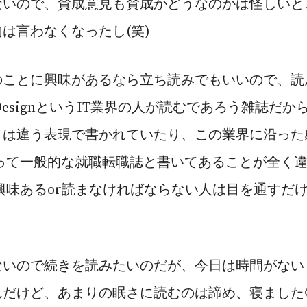
いので、賛成意見も賛成かどうなのかは怪しいと
は言わなくなったし(笑)
のことに興味があるなら立ち読みでもいいので、読
areDesignというIT業界の人が読むであろう雑誌だ
とは違う表現で書かれていたり、この業界に沿った
言って一般的な就職転職誌と書いてあることが全く
興味あるor読まなければならない人は目を通すだ
ないので続きを読みたいのだが、今日は時間がない
だけど、あまりの眠さに読むのは諦め、寝ました