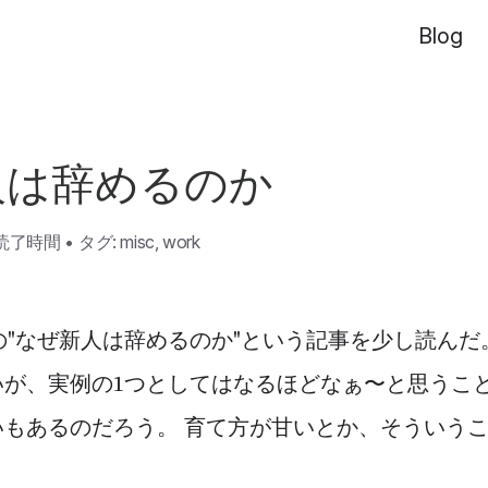
Blog
人は辞めるのか
の読了時間
•
タグ:
misc
,
work
esignの"なぜ新人は辞めるのか"という記事を少し読ん
が、実例の1つとしてはなるほどなぁ〜と思うこと
いもあるのだろう。 育て方が甘いとか、そういう