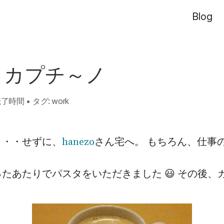
Blog
とカプチ～ノ
読了時間
•
タグ:
work
・・・せずに、
hanezo
さん宅へ。 もちろん、仕事
たあたりでパスタをいただきました 😃 その後、カプ