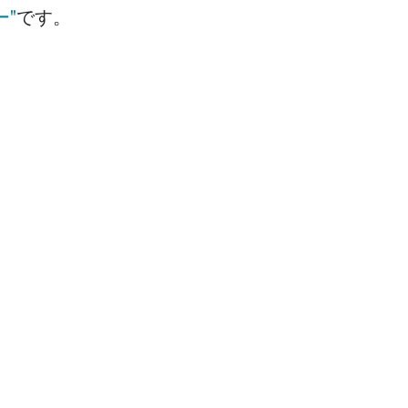
ー"
です。