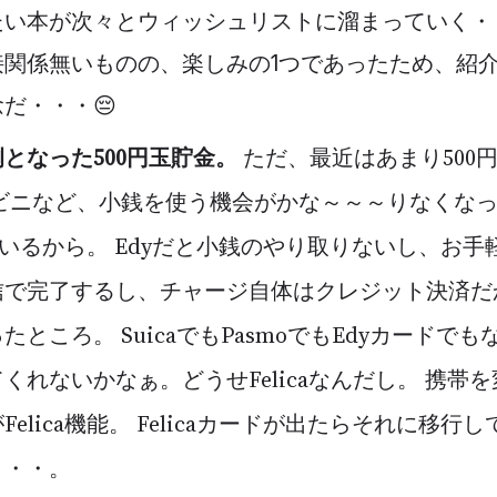
たい本が次々とウィッシュリストに溜まっていく・
接関係無いものの、楽しみの1つであったため、紹
だ・・・😔
となった500円玉貯金。
ただ、最近はあまり500
ビニなど、小銭を使う機会がかな～～～りなくなっ
ているから。 Edyだと小銭のやり取りないし、お
信で完了するし、チャージ自体はクレジット決済だ
ところ。 SuicaでもPasmoでもEdyカードで
くれないかなぁ。どうせFelicaなんだし。 携帯
elica機能。 Felicaカードが出たらそれに移行
・・・。