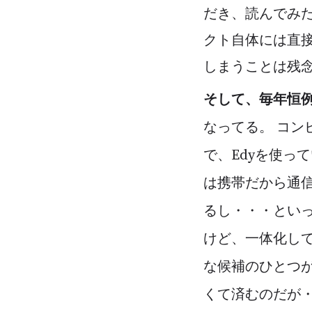
だき、読んでみ
クト自体には直
しまうことは残念
そして、毎年恒例
なってる。 コン
で、Edyを使っ
は携帯だから通
るし・・・といった
けど、一体化して
な候補のひとつがF
くて済むのだが