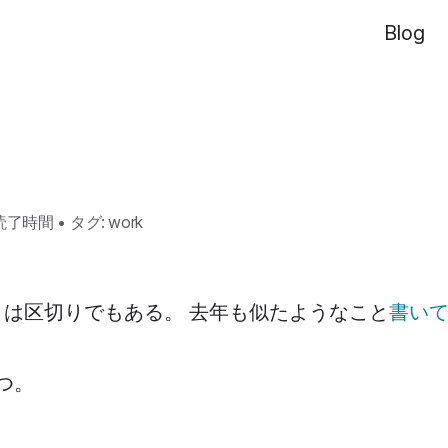
Blog
の読了時間
•
タグ:
work
月は区切りでもある。 去年も似たようなこと
書い
つ。