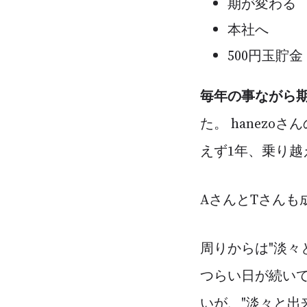
期が変わる
本社へ
500円玉貯金
毎年の事ながら
た。 hanez
えず1年、乗り越
AさんとTさんも
周りからは"淡々
つらい日が続いて
いが、"淡々と出