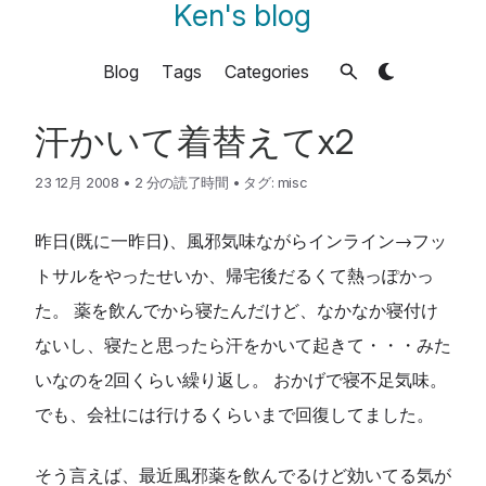
Ken's blog
Blog
Tags
Categories
汗かいて着替えてx2
23 12月 2008
•
2 分の読了時間
•
タグ:
misc
昨日(既に一昨日)、風邪気味ながらインライン→フッ
トサルをやったせいか、帰宅後だるくて熱っぽかっ
た。 薬を飲んでから寝たんだけど、なかなか寝付け
ないし、寝たと思ったら汗をかいて起きて・・・みた
いなのを2回くらい繰り返し。 おかげで寝不足気味。
でも、会社には行けるくらいまで回復してました。
そう言えば、最近風邪薬を飲んでるけど効いてる気が