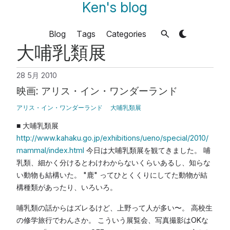
Ken's blog
Blog
Tags
Categories
大哺乳類展
28 5月 2010
映画: アリス・イン・ワンダーランド
アリス・イン・ワンダーランド
大哺乳類展
■ 大哺乳類展
http://www.kahaku.go.jp/exhibitions/ueno/special/2010/
mammal/index.html
今日は大哺乳類展を観てきました。 哺
乳類、細かく分けるとわけわからないくらいあるし、知らな
い動物も結構いた。 "鹿" ってひとくくりにしてた動物が結
構種類があったり、いろいろ。
哺乳類の話からはズレるけど、上野って人が多い〜。 高校生
の修学旅行でわんさか。 こういう展覧会、写真撮影はOKな