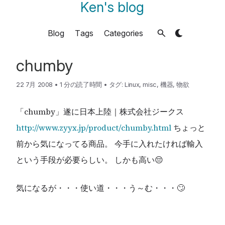
Ken's blog
Blog
Tags
Categories
chumby
22 7月 2008
•
1 分の読了時間
•
タグ:
Linux
,
misc
,
機器
,
物欲
「chumby」遂に日本上陸｜株式会社ジークス
http://www.zyyx.jp/product/chumby.html
ちょっと
前から気になってる商品。 今手に入れたければ輸入
という手段が必要らしい。 しかも高い😔
気になるが・・・使い道・・・う～む・・・🙄