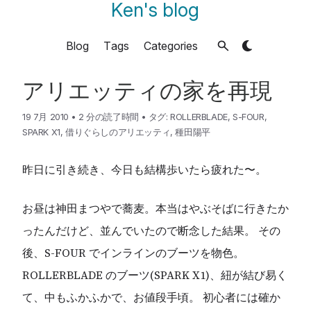
Ken's blog
Blog
Tags
Categories
アリエッティの家を再現
19 7月 2010
•
2 分の読了時間
•
タグ:
ROLLERBLADE
,
S-FOUR
,
SPARK X1
,
借りぐらしのアリエッティ
,
種田陽平
昨日に引き続き、今日も結構歩いたら疲れた〜。
お昼は神田まつやで蕎麦。本当はやぶそばに行きたか
ったんだけど、並んでいたので断念した結果。 その
後、S-FOUR でインラインのブーツを物色。
ROLLERBLADE のブーツ(SPARK X1)、紐が結び易く
て、中もふかふかで、お値段手頃。 初心者には確か