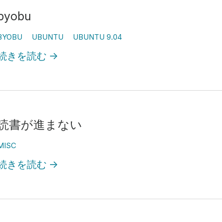
byobu
BYOBU
UBUNTU
UBUNTU 9.04
続きを読む
→
読書が進まない
MISC
続きを読む
→