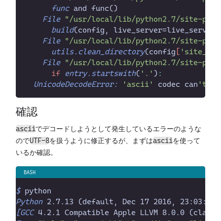
func
 and func(
File
"
/usr/local/lib/python2.7/site-pack
build
(config, live_server=live_server,
File
"
/usr/local/lib/python2.7/site-pack
utils.clean_directory
(config
[
'
site_dir
File
"
/usr/local/lib/python2.7/site-pack
if
entry.startswith
(
'
.
'
)
:
UnicodeDecodeError:
'
ascii
'
 codec can
'
確認
でデコードしようとして発生しているエラーのような
ascii
ので
を扱うように修正するが、まずは
を使って
UTF-8
ascii
いるか確認。
$
 python
Python
 2.7.13 (default, Dec 17 2016, 23:03:43
[GCC
 4.2.1 Compatible Apple LLVM 8.0.0 (clang-