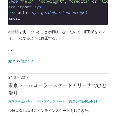
Type
"
help
"
, 
"
copyright
"
, 
"
credits
"
 or 
"
licens
>>
>
 import 
sys
>>
>
 print
sys.getdefaultencoding
(
)
を使っていることが明確になったので、
をデフ
ascii
UTF-8
ォルトにするように修正する。
…
続きを読む
→
24 6月 2017
東京ドームローラースケートアリーナでひと
滑り
東京ドームシティ
インラインスケート
BLOG-TEAPLANET
今日は久しぶりにインラインスケートをしてきた。