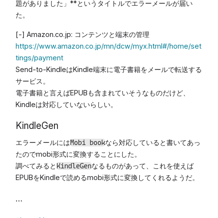
題がありました」**というタイトルでエラーメールが届い
た。
[-] Amazon.co.jp: コンテンツと端末の管理
https://www.amazon.co.jp/mn/dcw/myx.html#/home/set
tings/payment
Send-to-KindleはKindle端末に電子書籍をメールで転送する
サービス。
電子書籍と言えばEPUBも含まれていそうなものだけど、
Kindleは対応していないらしい。
KindleGen
エラーメールには
なら対応していると書いてあっ
Mobi book
たのでmobi形式に変換することにした。
調べてみると
なるものがあって、これを使えば
KindleGen
EPUBをKindleで読めるmobi形式に変換してくれるようだ。
…