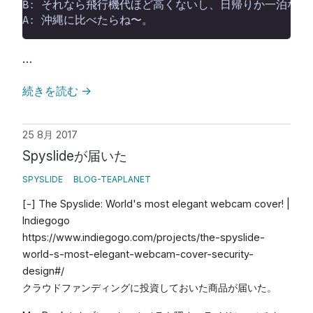
…
続きを読む
→
25 8月 2017
Spyslideが届いた
SPYSLIDE
BLOG-TEAPLANET
[-] The Spyslide: World's most elegant webcam cover! |
Indiegogo
https://www.indiegogo.com/projects/the-spyslide-
world-s-most-elegant-webcam-cover-security-
design#/
クラウドファンディングに投資しておいた商品が届いた。