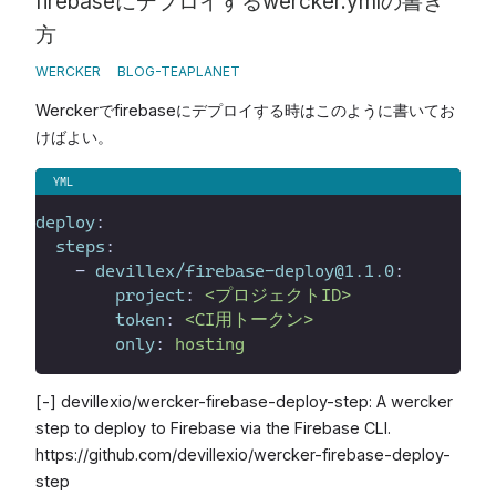
firebaseにデプロイするwercker.ymlの書き
方
WERCKER
BLOG-TEAPLANET
Werckerでfirebaseにデプロイする時はこのように書いてお
けばよい。
deploy
:
steps
:
-
devillex/firebase-deploy@1.1.0
:
project
:
<プロジェクトID>
token
:
<CI用トークン>
only
:
hosting
[-] devillexio/wercker-firebase-deploy-step: A wercker
step to deploy to Firebase via the Firebase CLI.
https://github.com/devillexio/wercker-firebase-deploy-
step