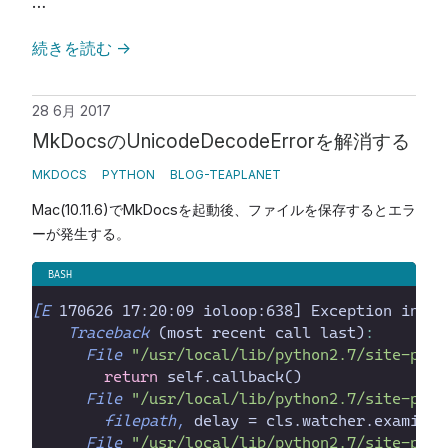
…
続きを読む
→
28 6月 2017
MkDocsのUnicodeDecodeErrorを解消する
MKDOCS
PYTHON
BLOG-TEAPLANET
Mac(10.11.6)でMkDocsを起動後、ファイルを保存するとエラ
ーが発生する。
[E
 170626 17:20:09 ioloop:638] Exception in ca
Traceback
 (most recent call last
)
:
File
"
/usr/local/lib/python2.7/site-pack
return
 self.callback(
File
"
/usr/local/lib/python2.7/site-pack
filepath,
 delay = cls.watcher.examine(
File
"
/usr/local/lib/python2.7/site-pack