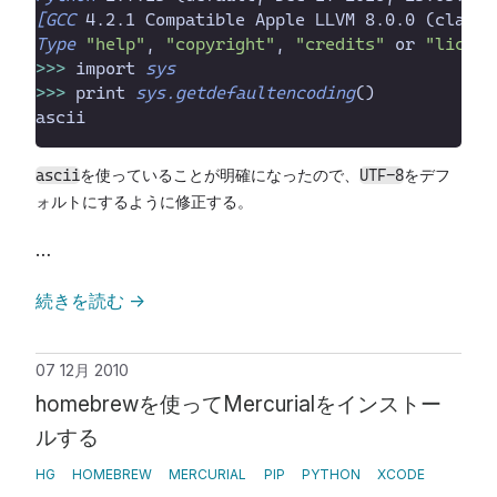
[GCC
 4.2.1 Compatible Apple LLVM 8.0.0 (clang-
Type
"
help
"
, 
"
copyright
"
, 
"
credits
"
 or 
"
licens
>>
>
 import 
sys
>>
>
 print
sys.getdefaultencoding
(
)
を使っていることが明確になったので、
をデフ
ascii
UTF-8
ォルトにするように修正する。
…
続きを読む
→
07 12月 2010
homebrewを使ってMercurialをインストー
ルする
HG
HOMEBREW
MERCURIAL
PIP
PYTHON
XCODE