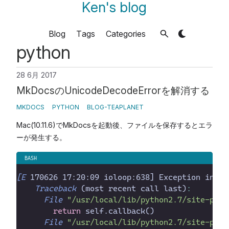
Ken's blog
Blog
Tags
Categories
python
28 6月 2017
MkDocsのUnicodeDecodeErrorを解消する
MKDOCS
PYTHON
BLOG-TEAPLANET
Mac(10.11.6)でMkDocsを起動後、ファイルを保存するとエラ
ーが発生する。
[E
 170626 17:20:09 ioloop:638] Exception in ca
Traceback
 (most recent call last
)
:
File
"
/usr/local/lib/python2.7/site-pack
return
 self.callback(
File
"
/usr/local/lib/python2.7/site-pack