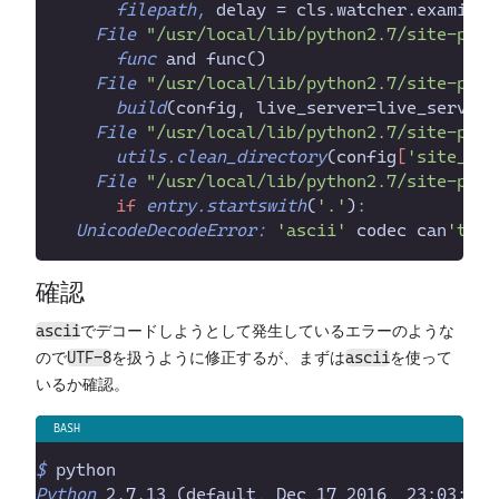
filepath,
 delay = cls.watcher.examine(
File
"
/usr/local/lib/python2.7/site-pack
func
 and func(
File
"
/usr/local/lib/python2.7/site-pack
build
(config, live_server=live_server,
File
"
/usr/local/lib/python2.7/site-pack
utils.clean_directory
(config
[
'
site_dir
File
"
/usr/local/lib/python2.7/site-pack
if
entry.startswith
(
'
.
'
)
:
UnicodeDecodeError:
'
ascii
'
 codec can
'
確認
でデコードしようとして発生しているエラーのような
ascii
ので
を扱うように修正するが、まずは
を使って
UTF-8
ascii
いるか確認。
$
 python
Python
 2.7.13 (default, Dec 17 2016, 23:03:43